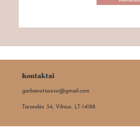
Asmeninė
Kontaktai
garbanotasese@gmail.com
Tarandės 34, Vilnius. LT-14188