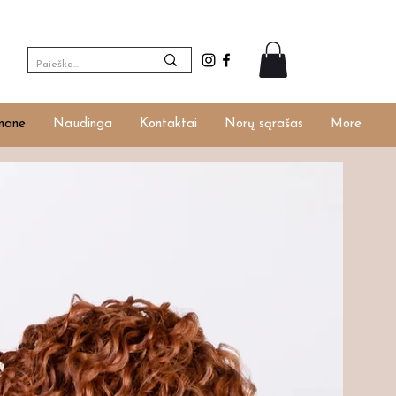
ngti
mane
Naudinga
Kontaktai
Norų sąrašas
More