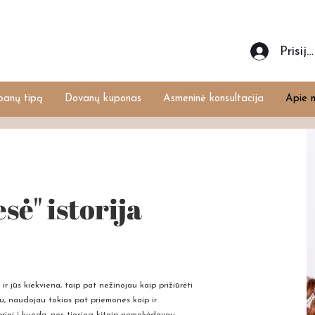
Prisiju
banų tipą
Dovanų kuponas
Asmeninė konsultacija
Apie 
sė" istorija
r jūs kiekviena, taip pat nežinojau kaip prižiūrėti
au, naudojau tokias pat priemones kaip ir
ipriai į kuodą, nes tiesiog kitaip nemokėdavau