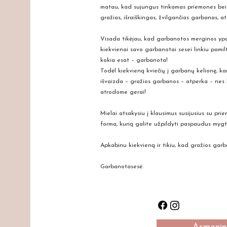
matau, kad sujungus tinkamas priemones bei r
gražias, išraiškingas, žvilgančias garbanas, a
Visada tikėjau, kad garbanotos merginos ypati
kiekvienai savo garbanotai sesei linkiu pamilti
kokia esat – garbanota!
Todėl kiekvieną kviečių į garbanų kelionę, kar
išvaizda – gražios garbanos – atperka – nes k
atrodome gerai!
Mielai atsakysiu į klausimus susijusius su pri
forma, kurią galite užpildyti paspaudus mygt
Apkabinu kiekvieną ir tikiu, kad gražios gar
Garbanotasesė.