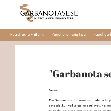
Registracija vizitams
Pagal priemonių tipą
Pagal gar
"Garbanota se
Sveiki,
Esu Garbanotasesė – tokia pat garbanė, kaip i
savo plaukus: vaikystėje juos šukavau, tiesin
tiesiaplaukiai mano tėvai ir sesė, rišdavau st