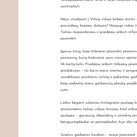
susitvarkyti.
Išėjus studijuoti į Vilnių viduje kirbėjo mint
procedūrų, kirpimo, dažymo? Nejaugi viskas t
Tačiau nepasidaviau ir pradėjau ieškoti infor
pasirinkti.
Įgavus žinių, kaip tinkamai pasirinkti priem
priemonių, kurių kiekviena savo vonios spin
tik kartą kelis. Pradėjau ieškoti tinkamų pr
produkcijas – tai buvo mano startas ir progr
susidėliojau priežiūros rutiną ir pakeičiau ga
kaip simbolinį mano garbanotų plaukų pradži
jums.
Laikui bėgant sukūriau Instagramo puslapį, ku
priemonėmis, tačiau viduje žinojau, kad reikia 
puslapio – geriausių, išbandytų ir atrinktų p
banguotaplaukei ar pūstaplaukei, kuri dar nėr
Gražios garbanos kasdien – misija įmanoma! – 