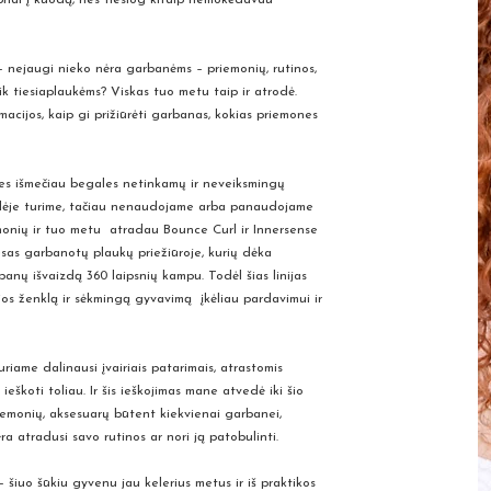
is – nejaugi nieko nėra garbanėms – priemonių, rutinos,
ik tiesiaplaukėms? Viskas tuo metu taip ir atrodė.
macijos, kaip gi prižiūrėti garbanas, kokias priemones
ones išmečiau begales netinkamų ir neveiksmingų
telėje turime, tačiau nenaudojame arba panaudojame
iemonių ir tuo metu atradau Bounce Curl ir Innersense
esas garbanotų plaukų priežiūroje, kurių dėka
rbanų išvaizdą 360 laipsnių kampu. Todėl šias linijas
os ženklą ir sėkmingą gyvavimą įkėliau pardavimui ir
riame dalinausi įvairiais patarimais, atrastomis
ieškoti toliau. Ir šis ieškojimas mane atvedė iki šio
riemonių, aksesuarų būtent kiekvienai garbanei,
a atradusi savo rutinos ar nori ją patobulinti.
šiuo šūkiu gyvenu jau kelerius metus ir iš praktikos