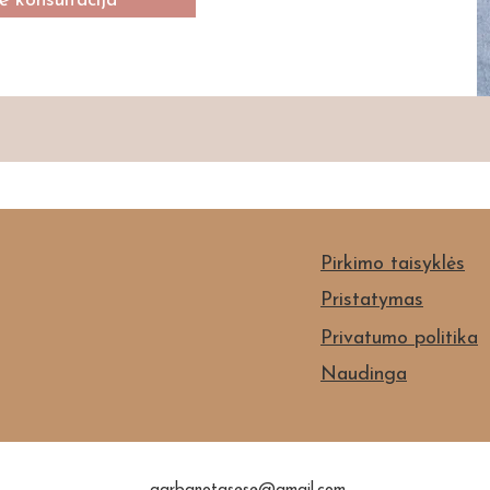
 konsultacija
Pirkimo taisyklės
Pristatymas
Privatumo politika
Naudinga