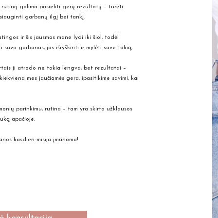
utiną galima pasiekti gerų rezultatų – turėti
tsiauginti garbanų ilgį bei tankį.
ngos ir šis jausmas mane lydi iki šiol, todėl
 savo garbanas, jas išryškinti ir mylėti save tokią,
tais ji atrodo ne tokia lengva, bet rezultatai –
iekviena mes jaučiamės gera, ipasitikime savimi, kai
emonių parinkimu, rutina – tam yra skirta užklausos
uką apačioje.
banos kasdien-misija įmanoma!