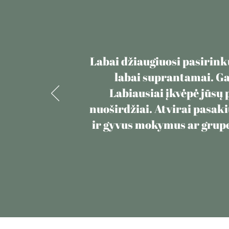
Labai džiaugiuosi pasirinku
labai suprantamai. Gav
Labiausiai įkvėpė jūsų p
nuoširdžiai. Atvirai pasaki
ir gyvus mokymus ar grupes,