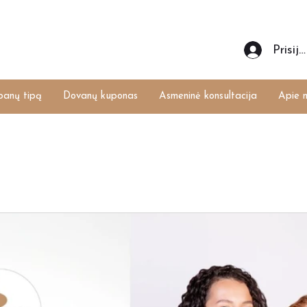
Prisiju
banų tipą
Dovanų kuponas
Asmeninė konsultacija
Apie 