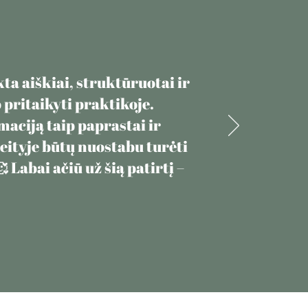
ta aiškiai, struktūruotai ir
 pritaikyti praktikoje.
rmaciją taip paprastai ir
teityje būtų nuostabu turėti
 Labai ačiū už šią patirtį –