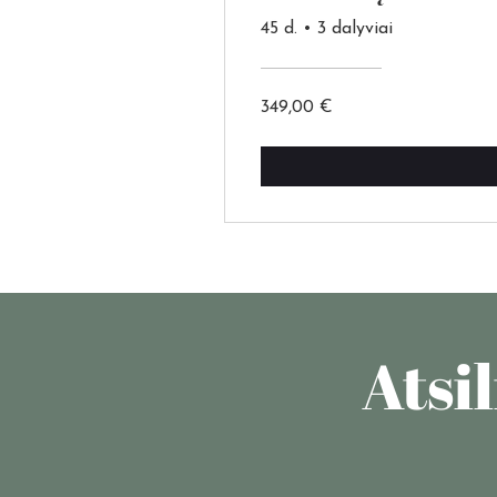
45 d.
•
3 dalyviai
349,00 €
Atsi