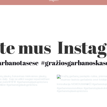
Siųsti
te mus Inst
rbanotasese
#gražiosgarbanoskas