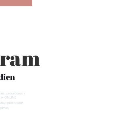
agram
dien