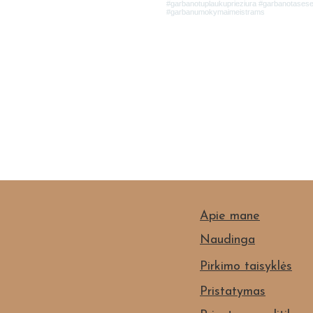
Apie mane
Naudinga
Pirkimo taisyklės
Pristatymas