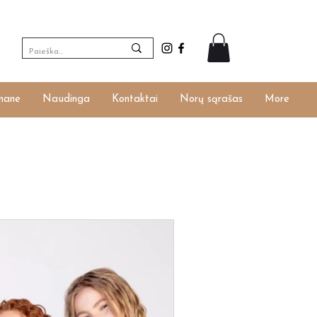
ngti
mane
Naudinga
Kontaktai
Norų sąrašas
More