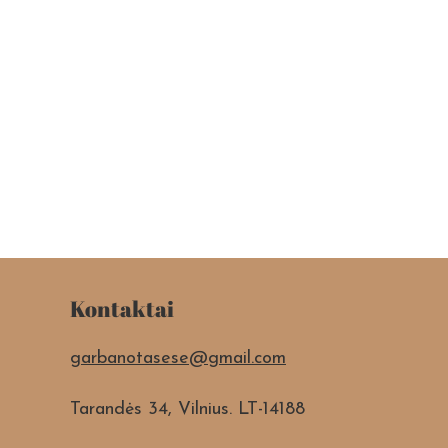
Kontaktai
garbanotasese@gmail.com
Tarandės 34, Vilnius. LT-14188