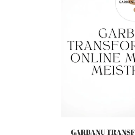
GARBANŲ TRANSF