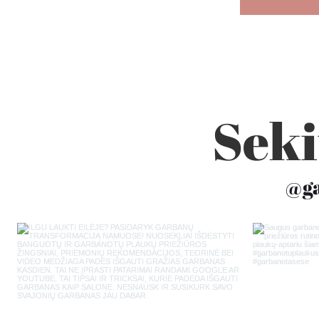
Seki
@ga