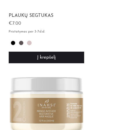
PLAUKŲ SEGTUKAS
Kaina
€7.00
Pristatymas per 3-7d.d.
Į krepšelį