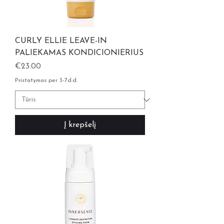
CURLY ELLIE LEAVE-IN
PALIEKAMAS KONDICIONIERIUS
Kaina
€23.00
Pristatymas per 3-7d.d.
Į krepšelį