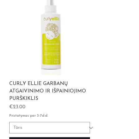
CURLY ELLIE GARBANŲ
ATGAIVINIMO IR IŠPAINIOJIMO
PURŠKIKLIS
Kaina
€23.00
Pristatymas per 3-7d.d.