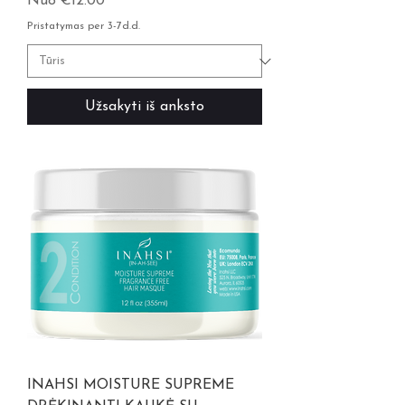
Pardavimo kaina
Nuo
€12.00
Pristatymas per 3-7d.d.
Užsakyti iš anksto
INAHSI MOISTURE SUPREME