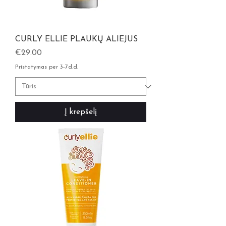
CURLY ELLIE PLAUKŲ ALIEJUS
Kaina
€29.00
Pristatymas per 3-7d.d.
Į krepšelį