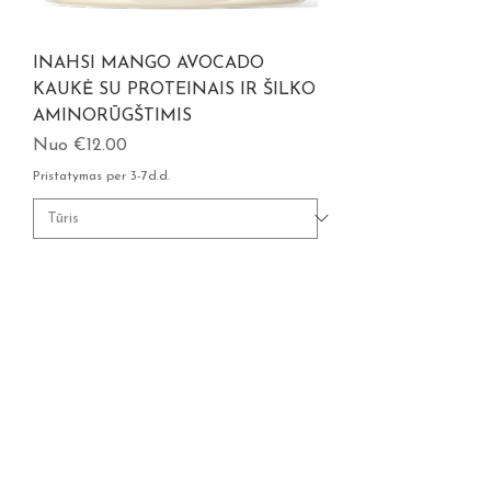
INAHSI MANGO AVOCADO
KAUKĖ SU PROTEINAIS IR ŠILKO
AMINORŪGŠTIMIS
Pardavimo kaina
Nuo
€12.00
Pristatymas per 3-7d.d.
Užsakyti iš anksto