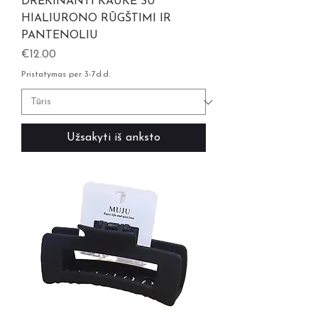
DRĖKINANTI KAUKĖ SU
HIALIURONO RŪGŠTIMI IR
PANTENOLIU
Kaina
€12.00
Pristatymas per 3-7d.d.
Užsakyti iš anksto