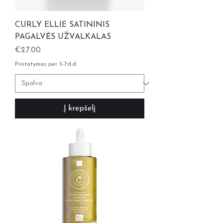
CURLY ELLIE SATININIS
PAGALVĖS UŽVALKALAS
Kaina
€27.00
Pristatymas per 3-7d.d.
Į krepšelį