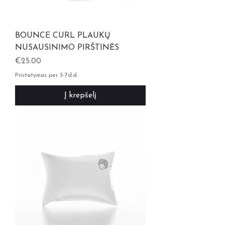
BOUNCE CURL PLAUKŲ
NUSAUSINIMO PIRŠTINĖS
Kaina
€25.00
Pristatymas per 3-7d.d.
Į krepšelį