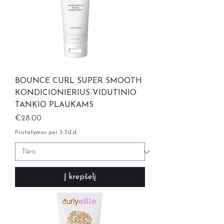
BOUNCE CURL SUPER SMOOTH
KONDICIONIERIUS VIDUTINIO
TANKIO PLAUKAMS
Kaina
€28.00
Pristatymas per 3-7d.d.
Į krepšelį