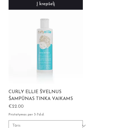
Į krepšelį
CURLY ELLIE ŠVELNUS
ŠAMPŪNAS TINKA VAIKAMS
Kaina
€22.00
Pristatymas per 3-7d.d.