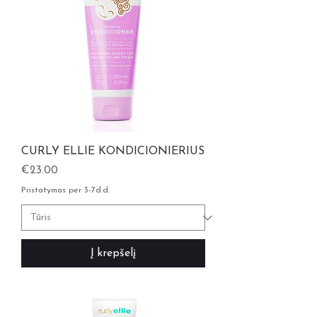
CURLY ELLIE KONDICIONIERIUS
Kaina
€23.00
Pristatymas per 3-7d.d.
Į krepšelį