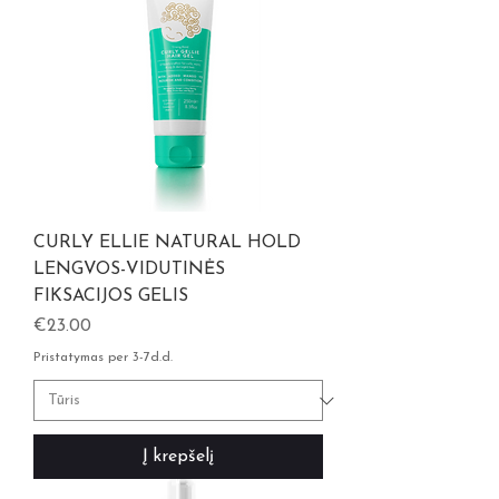
CURLY ELLIE NATURAL HOLD
LENGVOS-VIDUTINĖS
FIKSACIJOS GELIS
Kaina
€23.00
Pristatymas per 3-7d.d.
Į krepšelį