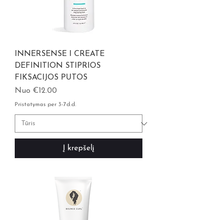
INNERSENSE I CREATE
DEFINITION STIPRIOS
FIKSACIJOS PUTOS
Pardavimo kaina
Nuo
€12.00
Pristatymas per 3-7d.d.
Į krepšelį