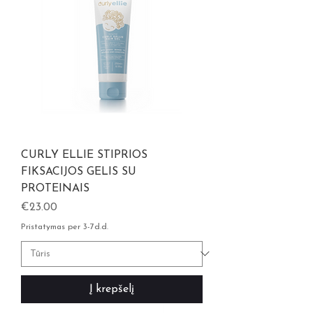
CURLY ELLIE STIPRIOS
FIKSACIJOS GELIS SU
PROTEINAIS
Kaina
€23.00
Pristatymas per 3-7d.d.
Į krepšelį