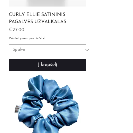
CURLY ELLIE SATININIS
PAGALVĖS UŽVALKALAS
Kaina
€27.00
Pristatymas per 3-7d.d.
Į krepšelį