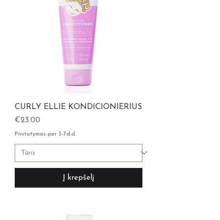
CURLY ELLIE KONDICIONIERIUS
Kaina
€23.00
Pristatymas per 3-7d.d.
Į krepšelį