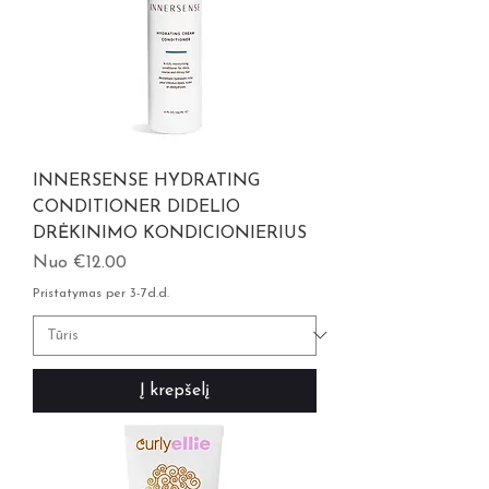
INNERSENSE HYDRATING
CONDITIONER DIDELIO
DRĖKINIMO KONDICIONIERIUS
Pardavimo kaina
Nuo
€12.00
Pristatymas per 3-7d.d.
Į krepšelį