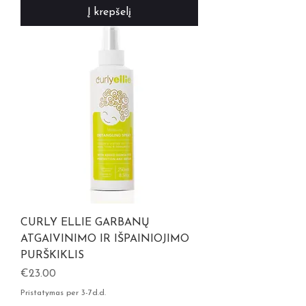
Į krepšelį
CURLY ELLIE GARBANŲ
ATGAIVINIMO IR IŠPAINIOJIMO
PURŠKIKLIS
Kaina
€23.00
Pristatymas per 3-7d.d.