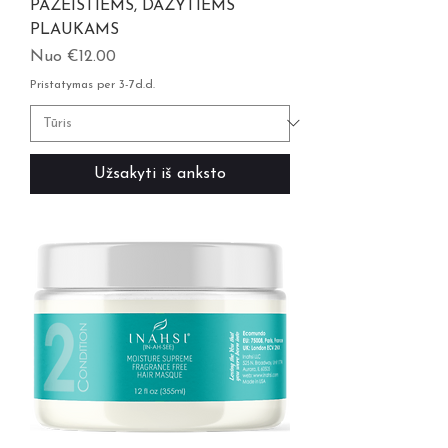
PAŽEISTIEMS, DAŽYTIEMS
PLAUKAMS
Pardavimo kaina
Nuo
€12.00
Pristatymas per 3-7d.d.
Užsakyti iš anksto