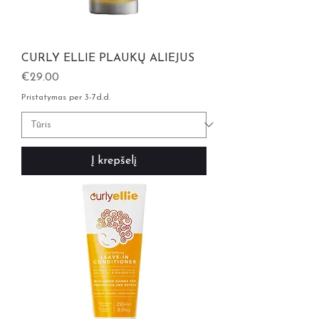
CURLY ELLIE PLAUKŲ ALIEJUS
Kaina
€29.00
Pristatymas per 3-7d.d.
Į krepšelį