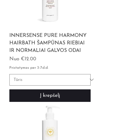
INNERSENSE PURE HARMONY
HAIRBATH ŠAMPŪNAS RIEBIAI
IR NORMALIAI GALVOS ODAI
Pardavimo kaina
Nuo
€12.00
Pristatymas per 3-7d.d.
Į krepšelį