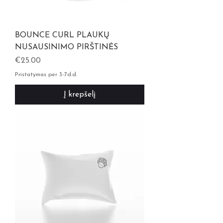
BOUNCE CURL PLAUKŲ
NUSAUSINIMO PIRŠTINĖS
Kaina
€25.00
Pristatymas per 3-7d.d.
Į krepšelį