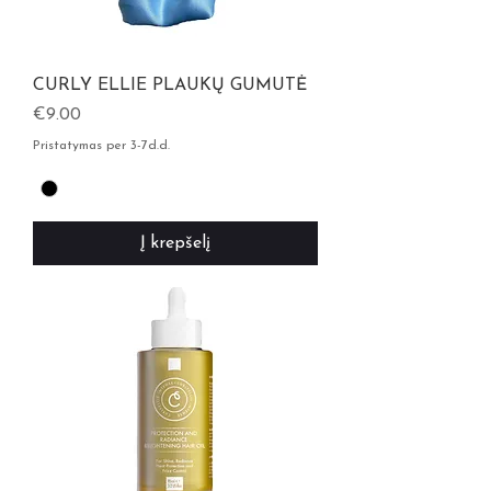
CURLY ELLIE PLAUKŲ GUMUTĖ
Kaina
€9.00
Pristatymas per 3-7d.d.
Į krepšelį