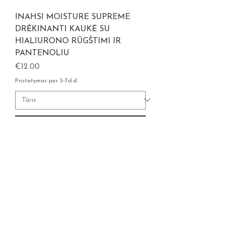
INAHSI MOISTURE SUPREME
DRĖKINANTI KAUKĖ SU
HIALIURONO RŪGŠTIMI IR
PANTENOLIU
Kaina
€12.00
Pristatymas per 3-7d.d.
Užsakyti iš anksto