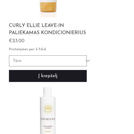
CURLY ELLIE LEAVE-IN
PALIEKAMAS KONDICIONIERIUS
Kaina
€23.00
Pristatymas per 3-7d.d.
Į krepšelį