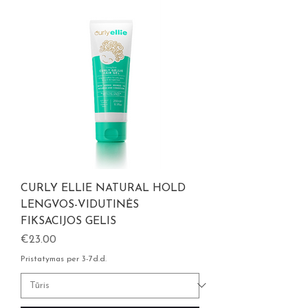
CURLY ELLIE NATURAL HOLD
LENGVOS-VIDUTINĖS
FIKSACIJOS GELIS
Kaina
€23.00
Pristatymas per 3-7d.d.