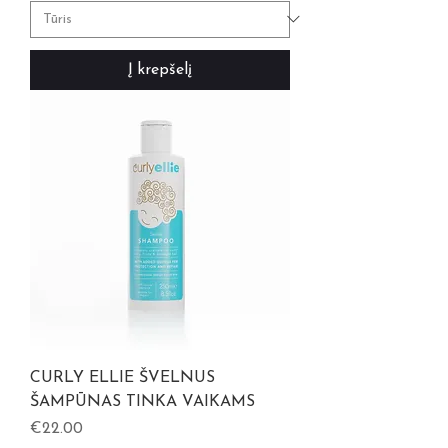
Į krepšelį
CURLY ELLIE ŠVELNUS
ŠAMPŪNAS TINKA VAIKAMS
Kaina
€22.00