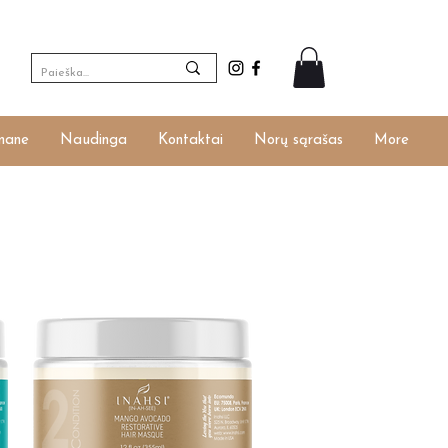
ngti
mane
Naudinga
Kontaktai
Norų sąrašas
More