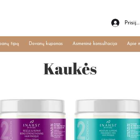
Prisiju
banų tipą
Dovanų kuponas
Asmeninė konsultacija
Apie 
Kaukės