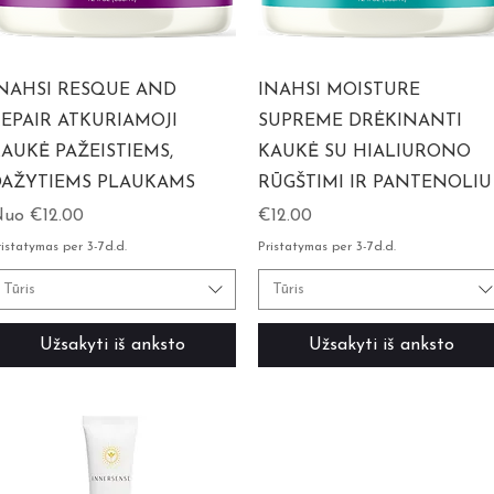
NAHSI RESQUE AND
INAHSI MOISTURE
EPAIR ATKURIAMOJI
SUPREME DRĖKINANTI
AUKĖ PAŽEISTIEMS,
KAUKĖ SU HIALIURONO
AŽYTIEMS PLAUKAMS
RŪGŠTIMI IR PANTENOLIU
ardavimo kaina
Kaina
Nuo
€12.00
€12.00
ristatymas per 3-7d.d.
Pristatymas per 3-7d.d.
Tūris
Tūris
Užsakyti iš anksto
Užsakyti iš anksto