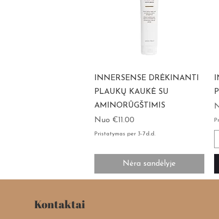
INNERSENSE DRĖKINANTI
I
PLAUKŲ KAUKĖ SU
P
AMINORŪGŠTIMIS
P
Pardavimo kaina
Nuo
€11.00
P
Pristatymas per 3-7d.d.
Nėra sandėlyje
Kontaktai