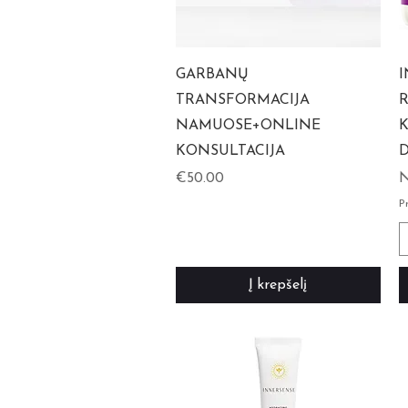
GARBANŲ
I
TRANSFORMACIJA
R
NAMUOSE+ONLINE
K
KONSULTACIJA
D
Kaina
P
€50.00
P
Į krepšelį