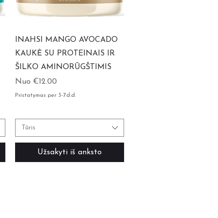
INAHSI MANGO AVOCADO
KAUKĖ SU PROTEINAIS IR
ŠILKO AMINORŪGŠTIMIS
Pardavimo kaina
Nuo
€12.00
Pristatymas per 3-7d.d.
Tūris
Užsakyti iš anksto