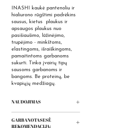
INASHI kaukė pantenoliu ir
hialiurono rūgštimi padrėkins
sausus, kietus plaukus ir
apsaugos plaukus nuo
pasišiaušimo, lūžinėjimo,
trupėjimo - minkštoms,
elastingoms, išraiškingoms,
pamaitintoms garbanoms
sukurti. Tinka įvairių tipų
sausoms garbanoms ir
bangoms. Be proteinų, be
kvapiųjų medžiagų.
NAUDOJIMAS
IŠSIPLOVUS PLAUKUS SU
GARBANOTASESĖ
ŠAMPŪNU, PASKIRSTYKITE
REKOMENDACIJA:
KAUKĘ NUO ŠAKNŲ IKI GALIUKŲ,