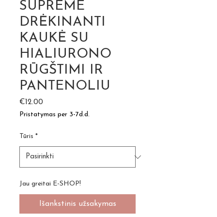
SUPREME
DRĖKINANTI
KAUKĖ SU
HIALIURONO
RŪGŠTIMI IR
PANTENOLIU
Price
€12.00
Pristatymas per 3-7d.d.
Tūris
*
Jau greitai E-SHOP!
Išankstinis užsakymas