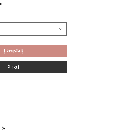
d.
Į krepšelį
Pirkti
LVOS ODĄ IR PLAUKUS.
AMPŪNĄ ANT ŠLAPIOS GALVOS
KITE, PASKIRSTYKITE PUTAS
KŲ ILGIO, KRUOPŠČIAI
 Cocoyl Methyl Isethionate,
ne, Aloe Barbadensis (Aloe Vera)
dium Chloride, Glycerin, Guar