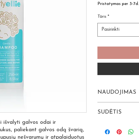
Pristatymas per 3-7d.
Tūris
*
Pasirinkti
NAUDOJIMAS
SUŠLAPINKITE GA
SUDĖTIS
PASKIRSTYKITE Š
ODOS, IŠMASAŽUO
 išvalyti galvos odai ir
ANT LIKUSIO PLAU
Aqua (Water), Sodium
aukus, paliekant galvos odą švarią,
NUSKALAUKITE.
Cocamidopropyl Betai
aupusių nešvarumų ir atpalaiduotus
Leaf Juice Powder, So