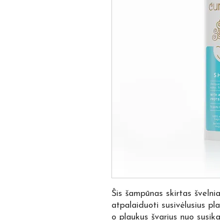
Šis šampūnas skirtas švelniai
atpalaiduoti susivėlusius pl
o plaukus švarius nuo susik