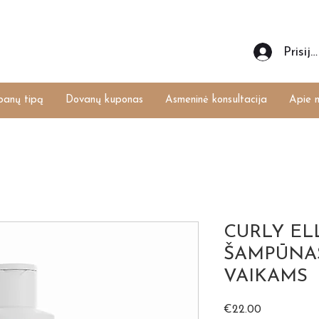
Prisiju
banų tipą
Dovanų kuponas
Asmeninė konsultacija
Apie 
CURLY EL
ŠAMPŪNAS
VAIKAMS
Price
€22.00